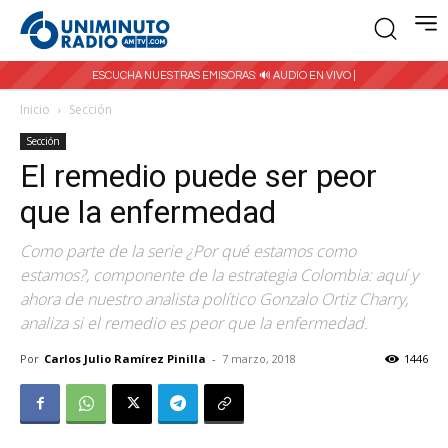
ESCUCHA NUESTRAS EMISORAS:
🔊 AUDIO EN VIVO |
Inicio
Sección
Sección
El remedio puede ser peor
que la enfermedad
Como parte de la serie ¿Por qué estamos como
estamos?, componente de la estrategia Colombia: aquí y
ahora de nuestro analista político Gonzalo Ortiz Charry,
analiza si el remedio es peor que la enfermedad.
Por
Carlos Julio Ramírez Pinilla
-
7 marzo, 2018
1446