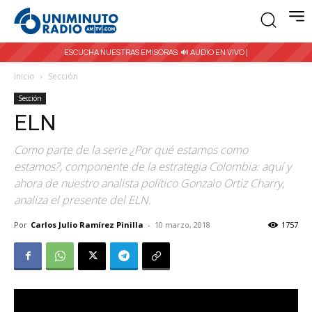
ESCUCHA NUESTRAS EMISORAS:
🔊 AUDIO EN VIVO |
Inicio
Sección
Sección
ELN
Como parte de la serie ¿Por qué estamos como
estamos?, componente de la estrategia Colombia: aquí y
ahora de nuestro analista político Gonzalo Ortiz Charry,
analiza el presente del ELN.
Por
Carlos Julio Ramírez Pinilla
-
10 marzo, 2018
1757