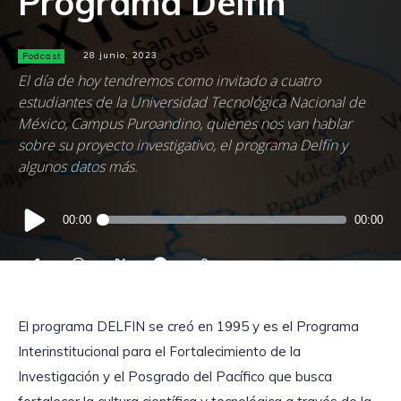
Programa Delfín
Podcast
28 junio, 2023
El día de hoy tendremos como invitado a cuatro
estudiantes de la Universidad Tecnológica Nacional de
México, Campus Puroandino, quienes nos van hablar
sobre su proyecto investigativo, el programa Delfín y
algunos datos más.
Reproductor
00:00
00:00
de
audio
El programa DELFIN se creó en 1995 y es el Programa
Interinstitucional para el Fortalecimiento de la
Investigación y el Posgrado del Pacífico que busca