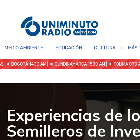
MEDIO AMBIENTE
EDUCACIÓN
CULTURA
MÁS 
S: 🔈
BOGOTÁ 1430 AM
| 🔈 CUNDINAMARCA 1580 AM
| 🔈 TOLIMA 870 
Experiencias de l
Semilleros de Inv