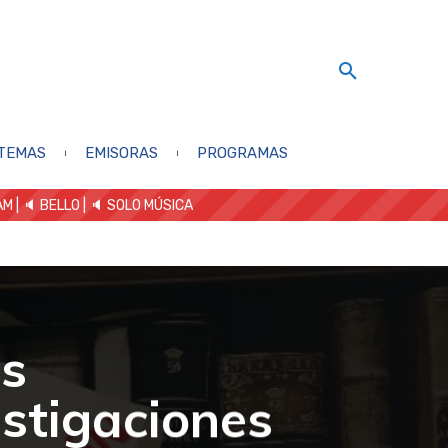
TEMAS
EMISORAS
PROGRAMAS
AM
| 🔈 BELLO
|
🔈 SOLO MÚSICA
os
estigaciones