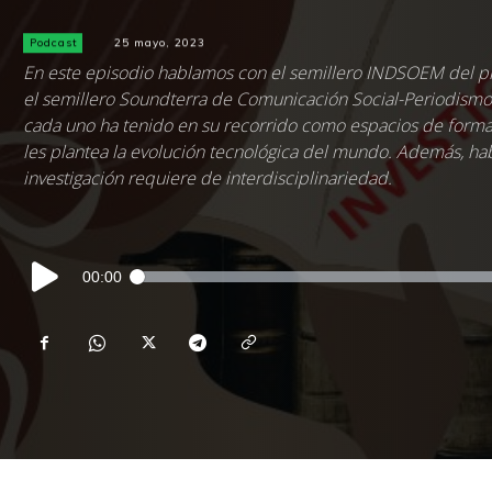
Podcast
25 mayo, 2023
En este episodio hablamos con el semillero INDSOEM del pro
el semillero Soundterra de Comunicación Social-Periodism
cada uno ha tenido en su recorrido como espacios de formaci
les plantea la evolución tecnológica del mundo. Además, h
investigación requiere de interdisciplinariedad.
Reproductor
00:00
de
audio