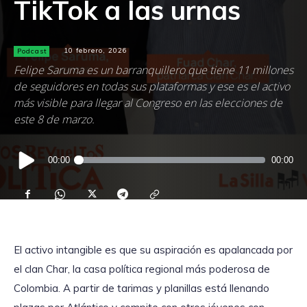
TikTok a las urnas
Podcast
10 febrero, 2026
Felipe Saruma es un barranquillero que tiene 11 millones
de seguidores en todas sus plataformas y ese es el activo
más visible para llegar al Congreso en las elecciones de
este 8 de marzo.
Reproductor
00:00
00:00
de
audio
El activo intangible es que su aspiración es apalancada por
el clan Char, la casa política regional más poderosa de
Colombia. A partir de tarimas y planillas está llenando