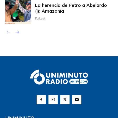
La herencia de Petro a Abelardo
(I): Amazonía
Podcast