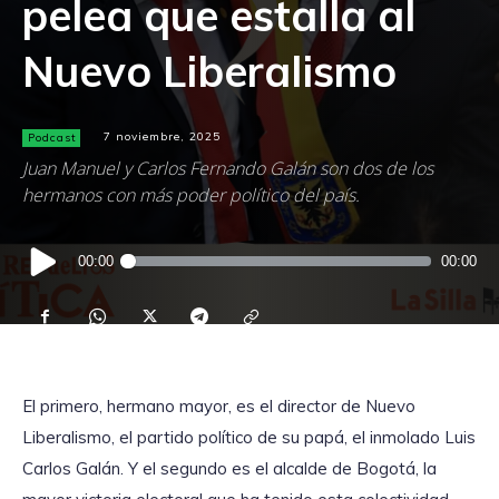
pelea que estalla al
Nuevo Liberalismo
Podcast
7 noviembre, 2025
Juan Manuel y Carlos Fernando Galán son dos de los
hermanos con más poder político del país.
Reproductor
00:00
00:00
de
audio
El primero, hermano mayor, es el director de Nuevo
Liberalismo, el partido político de su papá, el inmolado Luis
Carlos Galán. Y el segundo es el alcalde de Bogotá, la