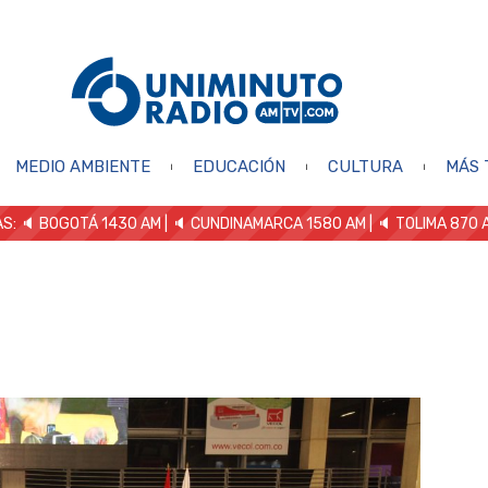
MEDIO AMBIENTE
EDUCACIÓN
CULTURA
MÁS 
S: 🔈
BOGOTÁ 1430 AM
| 🔈 CUNDINAMARCA 1580 AM
| 🔈 TOLIMA 870 