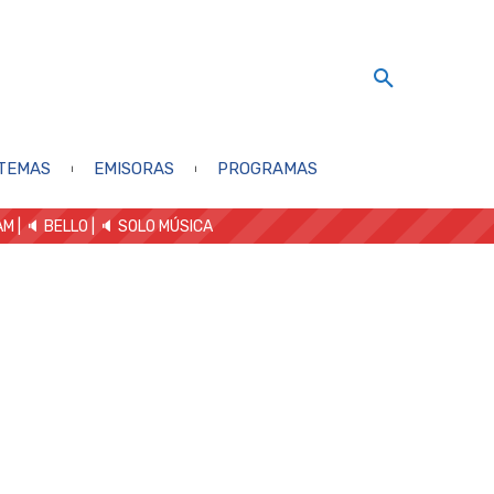
TEMAS
EMISORAS
PROGRAMAS
AM
| 🔈 BELLO
|
🔈 SOLO MÚSICA