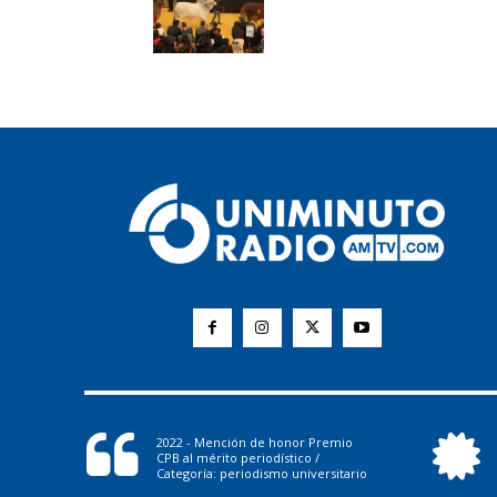
2022 - Mención de honor Premio
CPB al mérito periodístico /
Categoría: periodismo universitario