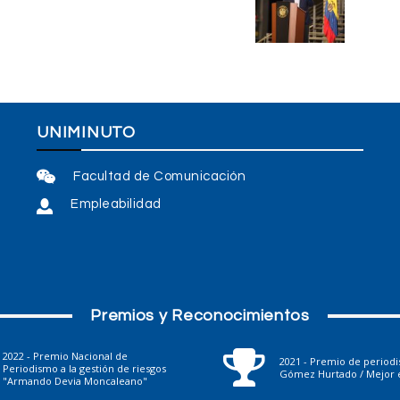
UNIMINUTO
Facultad de Comunicación
Empleabilidad
Premios y Reconocimientos
2022 - Premio Nacional de
2021 - Premio de period
Periodismo a la gestión de riesgos
Gómez Hurtado / Mejor e
"Armando Devia Moncaleano"