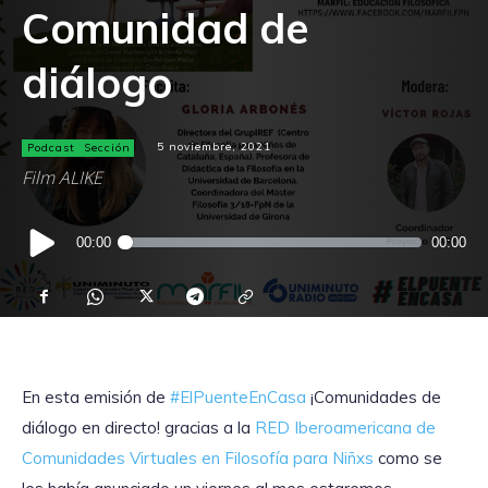
Comunidad de
diálogo
Podcast
Sección
5 noviembre, 2021
Film ALIKE
Reproductor
00:00
00:00
de
audio
En esta emisión de
#ElPuenteEnCasa
¡Comunidades de
diálogo en directo! gracias a la
RED Iberoamericana de
Comunidades Virtuales en Filosofía para Niñxs
como se