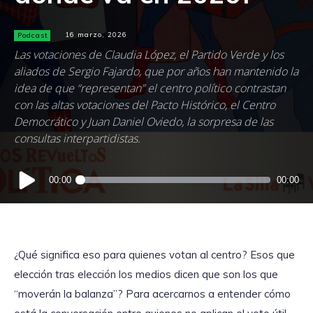
Podcast
16 marzo, 2026
Las votaciones de Claudia López, el Partido Verde y los
aliados de Sergio Fajardo, que por años han mantenido la
idea de que “representan” el centro político contrastan
con las altas votaciones del Pacto Histórico, el Centro
Democrático y Juan Daniel Oviedo, la sorpresa de las
consultas interpartidistas.
Reproductor
00:00
00:00
de
audio
¿Qué significa eso para quienes votan al centro? Esos que
elección tras elección los medios dicen que son los que
“moverán la balanza”? Para acercarnos a entender cómo