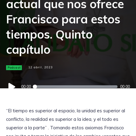
actual que nos ofrece
Francisco para estos
tiempos. Quinto
capítulo
Podcast
12 abril, 2023
Reproductor
00:00
00:00
de
audio
“El tiempo es superior al espacio, la unidad es superior al
conflicto, la realidad es superior a la idea, y el todo es
superior a la parte” . Tomando estos axiomas Francisco