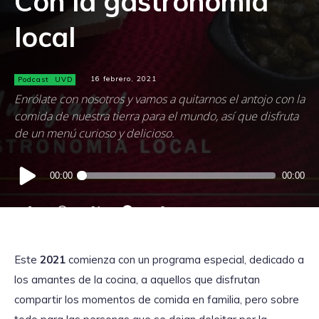
Con la gastronomía
local
Podcast
UVD
16 febrero, 2021
Enrólate con nosotros y vamos a quitarnos el antojo con la
comida de nuestra tierra para el mundo, así que disfruta
de un menú curioso y delicioso.
Reproductor
00:00
00:00
de
audio
Este
2021
comienza con un programa especial, dedicado a
los amantes de la cocina, a aquellos que disfrutan
compartir los momentos de comida en familia, pero sobre