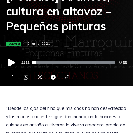
cultura en altavoz –
Pequeñas pinturas
Podcast
5 junio, 2021
Reproductor
00:00
00:00
de
audio
“Desde los ojos del niño que mis años no han desvanecido
y las manos que este sigue dominando, rindo honores a
quienes en antaño cultivaron la viveza creadora, propia de