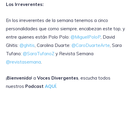
Los Irreverentes:
En los irreverentes de la semana tenemos a cinco
personalidades que como siempre, encabezan este top, y
entre quienes están Polo Polo:
@MiguelPoloP
, David
Ghitis:
@ghitis
, Carolina Duarte:
@CaroDuarteArte
, Sara
Tufano:
@SaraTufanoZ
y Revista Semana
@revistasemana
.
¡
Bienvenido
! a
Voces Divergentes
, escucha todos
nuestros
Podcast
AQUÍ
.