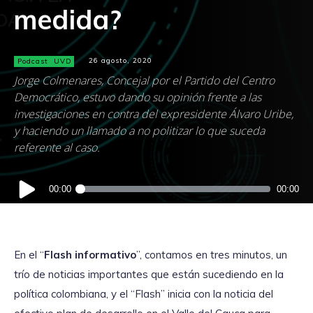
medida?
Podcast
UVD
26 agosto, 2020
Jorge Colmenares, Concejal por el Partido del Centro
Democrático, estuvo dando su opinión frente a las
investigaciones en contra del expresidente Álvaro Uribe,
y haciendo un llamado a no politizar lo que suceda
referente al caso.
Reproductor
00:00
00:00
de
audio
En el “
Flash informativo
”, contamos en tres minutos, un
trío de noticias importantes que están sucediendo en la
política colombiana, y el “Flash” inicia con la noticia del