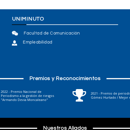
UNIMINUTO
Facultad de Comunicación
Empleabilidad
Premios y Reconocimientos
2022 - Premio Nacional de
2021 - Premio de period
Periodismo a la gestión de riesgos
Gómez Hurtado / Mejor e
"Armando Devia Moncaleano"
Nuestros Aliados