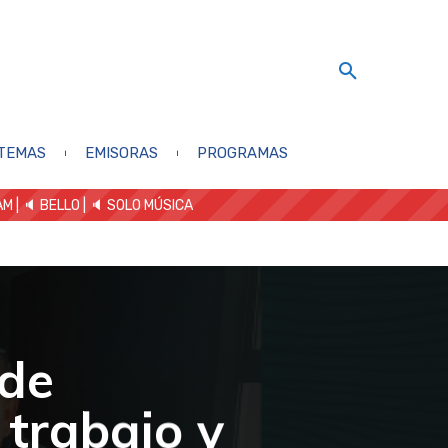
TEMAS
EMISORAS
PROGRAMAS
AM
| 🔈 BELLO
|
🔈 SOLO MÚSICA
 de
 trabajo y