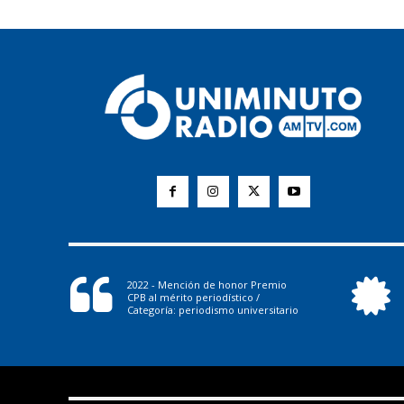
2022 - Mención de honor Premio
CPB al mérito periodístico /
Categoría: periodismo universitario