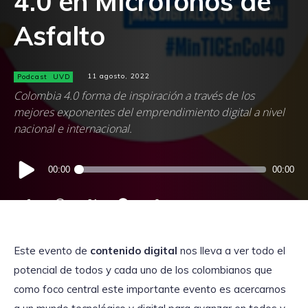
4.0 en Micrófonos de
Asfalto
Podcast
UVD
11 agosto, 2022
Colombia 4.0 forma de inspiración a través de los
mejores exponentes del emprendimiento digital a nivel
nacional e internacional.
Reproductor
00:00
00:00
de
audio
Este evento de
contenido digital
nos lleva a ver todo el
potencial de todos y cada uno de los colombianos que
como foco central este importante evento es acercarnos