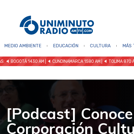
MEDIO AMBIENTE
EDUCACIÓN
CULTURA
MÁS 
S: 🔈
BOGOTÁ 1430 AM
| 🔈 CUNDINAMARCA 1580 AM
| 🔈 TOLIMA 870 
[Podcast] Conoce
Corporación Cultu