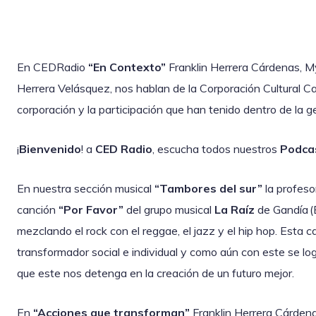
En CEDRadio
“En Contexto”
Franklin Herrera Cárdenas, M
Herrera Velásquez, nos hablan de la Corporación Cultural Ca
corporación y la participación que han tenido dentro de la ge
¡
Bienvenido
! a
CED Radio
, escucha todos nuestros
Podca
En nuestra sección musical
“Tambores del sur”
la profeso
canción
“
Por Favor”
del grupo musical
La Raíz
de Gandía (
mezclando el rock con el reggae, el jazz y el hip hop.
Esta ca
transformador social e individual y como aún con este se logr
que este nos detenga en la creación de un futuro mejor.
En
“Acciones que transforman”
Franklin Herrera Cárdena