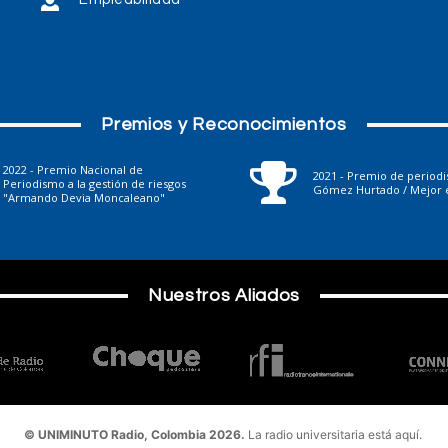
Premios y Reconocimientos
2022 - Premio Nacional de
2021 - Premio de period
Periodismo a la gestión de riesgos
Gómez Hurtado / Mejor e
"Armando Devia Moncaleano"
Nuestros Aliados
© UNIMINUTO Radio, Colombia 2026.
La radio universitaria está aquí.