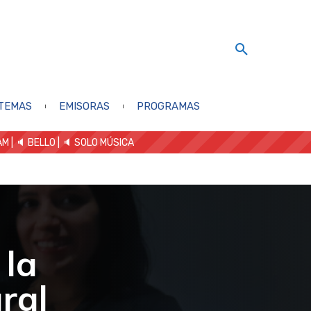
TEMAS
EMISORAS
PROGRAMAS
AM
| 🔈 BELLO
|
🔈 SOLO MÚSICA
 la
ral