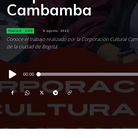
Cambamba
Podcast
UVD
8 agosto, 2022
Conoce el trabajo realizado por la Corporación Cultural Cam
de la ciudad de Bogotá
Reproductor
00:00
de
audio