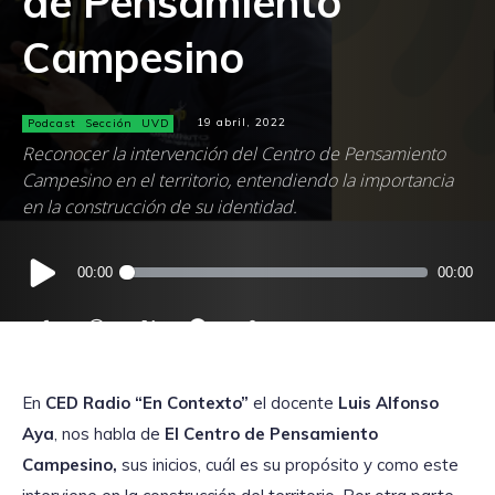
de Pensamiento
Campesino
Podcast
Sección
UVD
19 abril, 2022
Reconocer la intervención del Centro de Pensamiento
Campesino en el territorio, entendiendo la importancia
en la construcción de su identidad.
Reproductor
00:00
00:00
de
audio
En
CED Radio
“En Contexto”
el docente
Luis Alfonso
Aya
, nos habla de
El Centro de Pensamiento
Campesino,
sus inicios, cuál es su propósito y como este