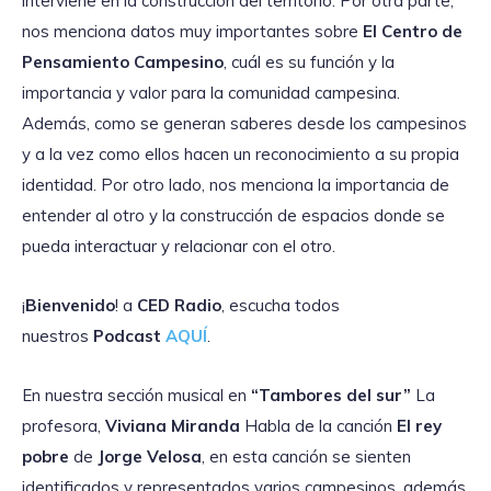
interviene en la construcción del territorio. Por otra parte,
nos menciona datos muy importantes sobre
El Centro de
Pensamiento Campesino
, cuál es su función y la
importancia y valor para la comunidad campesina.
Además, como se generan saberes desde los campesinos
y a la vez como ellos hacen un reconocimiento a su propia
identidad. Por otro lado, nos menciona la importancia de
entender al otro y la construcción de espacios donde se
pueda interactuar y relacionar con el otro.
¡
Bienvenido
! a
CED Radio
, escucha todos
nuestros
Podcast
AQUÍ
.
En nuestra sección musical en
“Tambores del sur”
La
profesora,
Viviana
Miranda
Habla de la canción
El rey
pobre
de
Jorge Velosa
, en esta canción se sienten
identificados y representados varios campesinos, además,