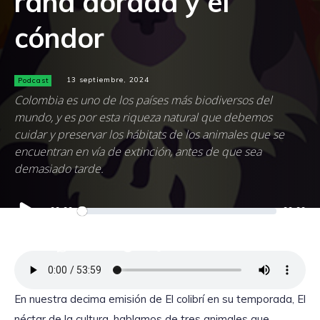
rana dorada y el
cóndor
Podcast
13 septiembre, 2024
Colombia es uno de los países más biodiversos del
mundo, y es por esta riqueza natural que debemos
cuidar y preservar los hábitats de los animales que se
encuentran en vía de extinción, antes de que sea
demasiado tarde.
Reproductor
00:00
00:00
de
audio
En nuestra decima emisión de El colibrí en su temporada, El
néctar de la cultura, hablamos de tres animales que