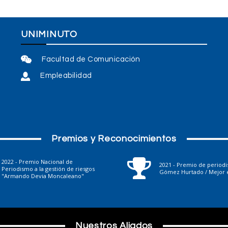
UNIMINUTO
Facultad de Comunicación
Empleabilidad
Premios y Reconocimientos
2022 - Premio Nacional de
2021 - Premio de period
Periodismo a la gestión de riesgos
Gómez Hurtado / Mejor e
"Armando Devia Moncaleano"
Nuestros Aliados