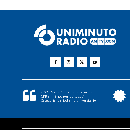
2022 - Mención de honor Premio
CPB al mérito periodístico /
Categoría: periodismo universitario