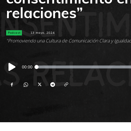
relaciones”
Podcast
13 mayo, 2024
"Promoviendo una Cultura de Comunicación Clara y Igualda
Reproductor
00:00
de
audio