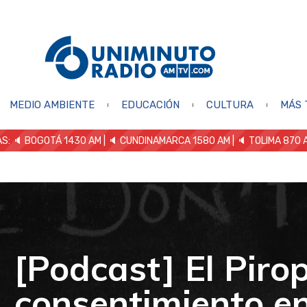
MEDIO AMBIENTE
EDUCACIÓN
CULTURA
MÁS 
S: 🔈
BOGOTÁ 1430 AM
| 🔈 CUNDINAMARCA 1580 AM
| 🔈 TOLIMA 870 
[Podcast] El Pirop
consentimiento en