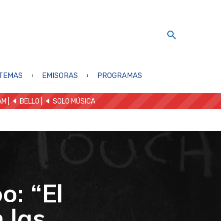
TEMAS
EMISORAS
PROGRAMAS
AM
| 🔈 BELLO
|
🔈 SOLO MÚSICA
o: “El
 las