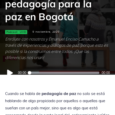
pedagogía para la
paz en Bogotá
Podcast
UVD
9 noviembre, 2020
Enrólate con nosotros y Emanuel Enciso Camacho a
través de experiencias y diálogos de paz, porque esto es
posible si la construimos entre todos. ¡Que las
diferencias nos unan!
Reproductor
00:00
00:00
de
audio
Cuando se habla de
pedagogía de paz
no solo se está
hablando de algo propiciado por aquellos o aquellas que
sueñan con un país mejor, sino que es algo que está