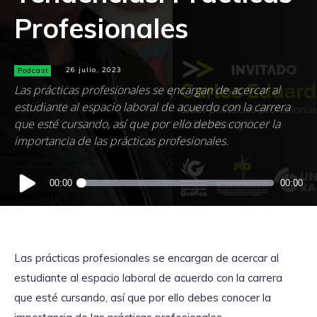
Profesionales
Podcast
26 julio, 2023
Las prácticas profesionales se encargan de acercar al
estudiante al espacio laboral de acuerdo con la carrera
que esté cursando, así que por ello debes conocer la
importancia de las prácticas profesionales.
Reproductor
00:00
00:00
de
audio
Las prácticas profesionales se encargan de acercar al
estudiante al espacio laboral de acuerdo con la carrera
que esté cursando, así que por ello debes conocer la