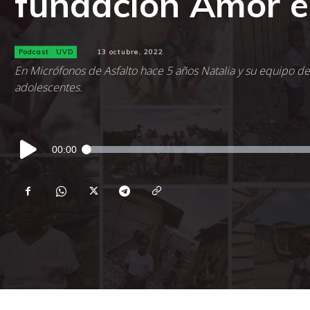
fundación Amor e
Podcast
UVD
13 octubre, 2022
En Micrófonos de Asfalto hace 5 años Natalia y su equipo de 
adolescentes.
Reproductor
00:00
de
audio