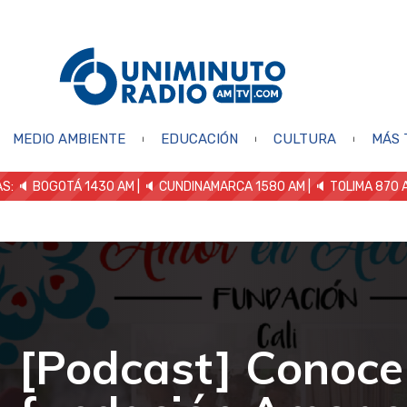
MEDIO AMBIENTE
EDUCACIÓN
CULTURA
MÁS 
S: 🔈
BOGOTÁ 1430 AM
| 🔈 CUNDINAMARCA 1580 AM
| 🔈 TOLIMA 870 
[Podcast] Conoce