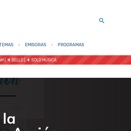
TEMAS
EMISORAS
PROGRAMAS
AM
| 🔈 BELLO
|
🔈 SOLO MÚSICA
 la