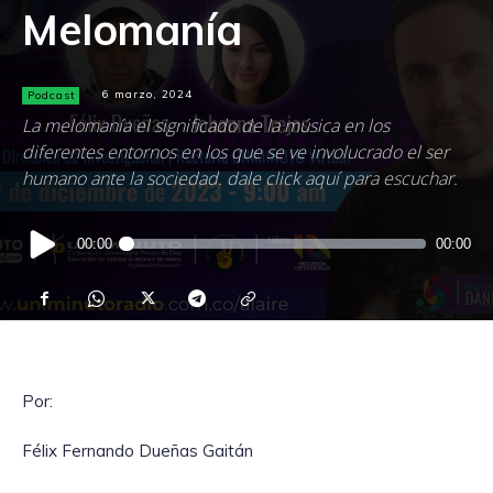
Melomanía
Podcast
6 marzo, 2024
La melomanía el significado de la música en los
diferentes entornos en los que se ve involucrado el ser
humano ante la sociedad. dale click aquí para escuchar.
Reproductor
00:00
00:00
de
audio
Por:
Félix Fernando Dueñas Gaitán