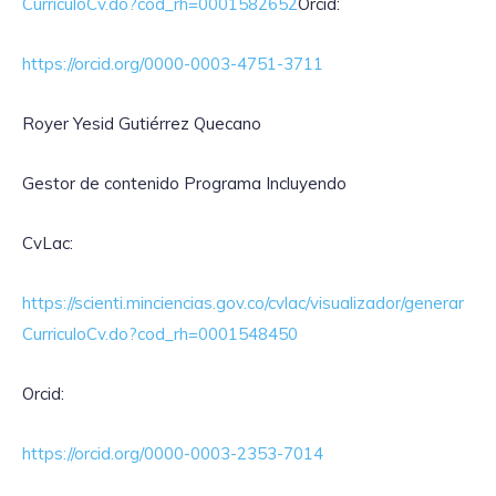
CurriculoCv.do?cod_rh=0001582652
Orcid:
https://orcid.org/0000-0003-4751-3711
Royer Yesid Gutiérrez Quecano
Gestor de contenido Programa Incluyendo
CvLac:
https://scienti.minciencias.gov.co/cvlac/visualizador/generar
CurriculoCv.do?cod_rh=0001548450
Orcid:
https://orcid.org/0000-0003-2353-7014