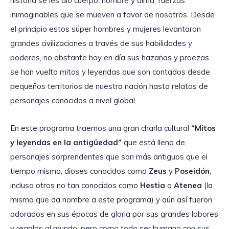
historia se les dio cuerpo, nombre y alma; fuerzas
inimaginables que se mueven a favor de nosotros. Desde
el principio estos súper hombres y mujeres levantaron
grandes civilizaciones a través de sus habilidades y
poderes, no obstante hoy en día sus hazañas y proezas
se han vuelto mitos y leyendas que son contados desde
pequeños territorios de nuestra nación hasta relatos de
personajes conocidos a nivel global.
En este programa traemos una gran charla cultural
“Mitos
y leyendas en la antigüedad”
que está llena de
personajes sorprendentes que son más antiguos que el
tiempo mismo, dioses conocidos como
Zeus
y
Poseidón
,
incluso otros no tan conocidos como
Hestia
o
Atenea
(la
misma que da nombre a este programa) y aún así fueron
adorados en sus épocas de gloria por sus grandes labores
y regalos al mundo, pero como todo ser humano con sus