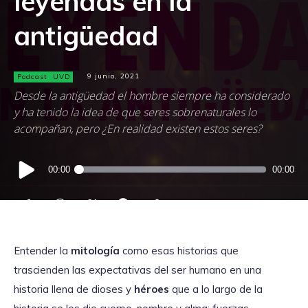
leyendas en la
antigüedad
Podcast
UVD
9 junio, 2021
Desde la antigüedad el hombre siempre ha considerado
y ha tenido la idea de que seres sobrenaturales lo
acompañan, pero ¿En realidad existen estos seres?
Reproductor
00:00
00:00
de
audio
Entender la
mitología
como esas historias que
trascienden las expectativas del ser humano en una
historia llena de dioses y
héroes
que a lo largo de la