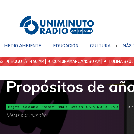
MEDIO AMBIENTE
EDUCACIÓN
CULTURA
MÁS 
S: 🔈
BOGOTÁ 1430 AM
| 🔈 CUNDINAMARCA 1580 AM
| 🔈 TOLIMA 870 
[Podcast] Ondas e
Propósitos de añ
Bogotá
Colombia
Podcast
Radio
Sección
UNIMINUTO
UVD
9 n
Metas por cumplir