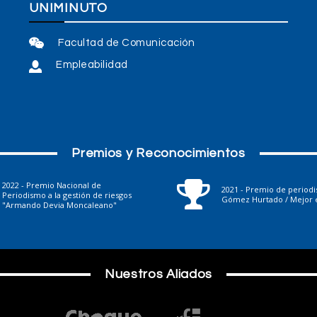
UNIMINUTO
Facultad de Comunicación
Empleabilidad
Premios y Reconocimientos
2022 - Premio Nacional de
2021 - Premio de period
Periodismo a la gestión de riesgos
Gómez Hurtado / Mejor e
"Armando Devia Moncaleano"
Nuestros Aliados