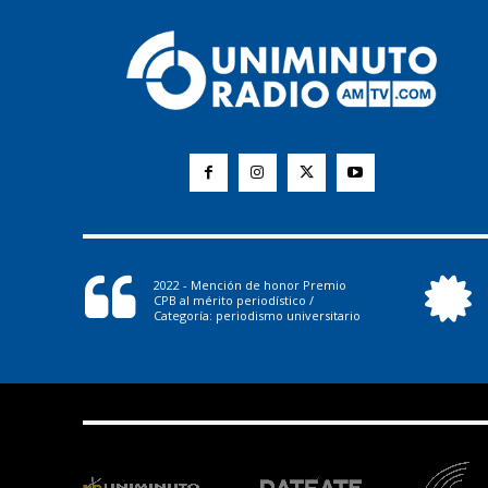
2022 - Mención de honor Premio
CPB al mérito periodístico /
Categoría: periodismo universitario