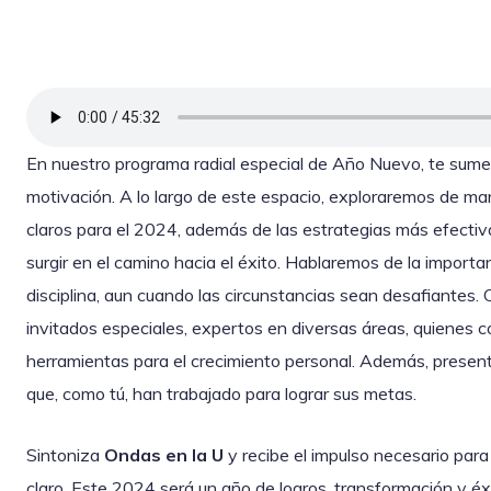
En nuestro programa radial especial de Año Nuevo, te sumer
motivación. A lo largo de este espacio, exploraremos de m
claros para el 2024, además de las estrategias más efectiv
surgir en el camino hacia el éxito. Hablaremos de la import
disciplina, aun cuando las circunstancias sean desafiante
invitados especiales, expertos en diversas áreas, quienes c
herramientas para el crecimiento personal. Además, presen
que, como tú, han trabajado para lograr sus metas.
Sintoniza
Ondas en la U
y recibe el impulso necesario para 
claro. Este 2024 será un año de logros, transformación y éxit