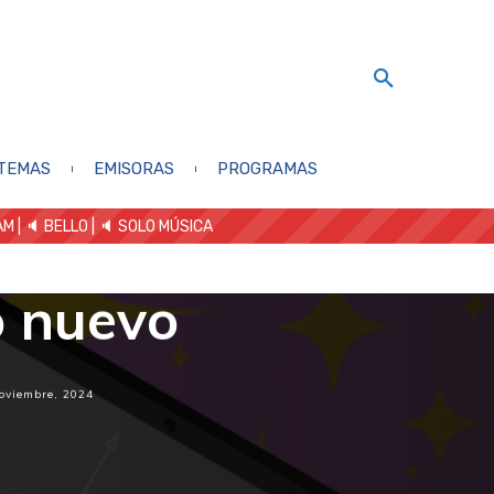
TEMAS
EMISORAS
PROGRAMAS
AM
| 🔈 BELLO
|
🔈 SOLO MÚSICA
n la U:
o nuevo
oviembre, 2024