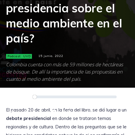
presidencia sobre el
medio ambiente en el
país?
Podcast
UVD
15 junio, 2022
Colombia cuenta con más de 59 millones de hectáreas
de bosque. De allí la importancia de las propuestas en
cuanto al medio ambiente del país.
Reproductor
00:00
00:00
de
audio
El pasado 20 de abril, en la feria del libro, se dió lugar a un
debate
presidencial
en donde se trataron temas
regionales y de cultura. Dentro de las preguntas que se le