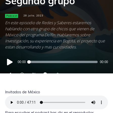
Segundo grupo
Podcast
28 julio, 2023
En este episodio de Redes y Saberes estaremos
hablando con otro grupo de chicos que vienen de
México del programa Delfín. Hablaremos sobre
Investigación, su experiencia en Bogotá, el proyecto que
estan desarrollando y mas curiosidades.
Reproductor
00:00
00:00
de
audio
Invitados de México
Para escuchar el podcast has clic en el reproductor.