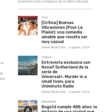
momentos más complejos de la última década.
Cine
[Crítica] Buenas
Vibraciones (Pour Le
Plaisir): una comedia
amable que resulta ser
muy casual
Daniel Rojas Chía
-
6 agosto, 2026
Cultura
Entrevista exclusiva con
 se
Rossif Sutherland de la
serie de
 de
Universal+, Murder in a
rdos
small town, para
Uniminuto Radio
Daniel Rojas Chía
-
6 agosto, 2026
Actualidad
Bogotá cumple 488 años: la
historia de una ciudad que