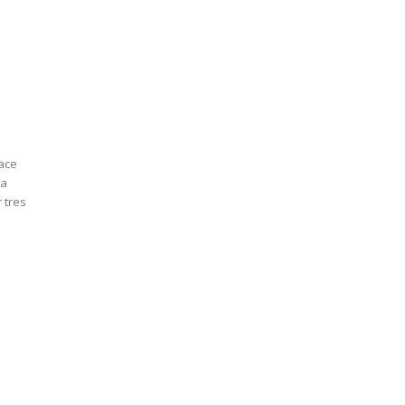
d
hace
ta
 tres