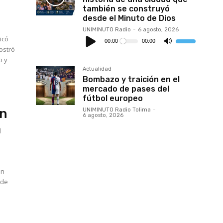
también se construyó
desde el Minuto de Dios
UNIMINUTO Radio
-
6 agosto, 2026
Reproductor
de
00:00
00:00
Utiliza
audio
las
ostró
teclas
o y
de
flecha
Actualidad
arriba/abajo
Bombazo y traición en el
para
aumentar
mercado de pases del
o
fútbol europeo
disminuir
el
in
UNIMINUTO Radio Tolima
-
volumen.
6 agosto, 2026
a
on