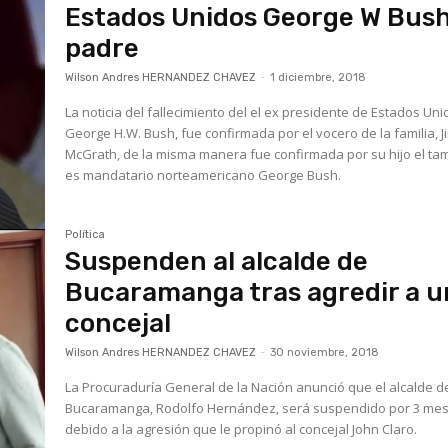
Estados Unidos George W Bus
padre
Wilson Andres HERNANDEZ CHAVEZ
-
1 diciembre, 2018
La noticia del fallecimiento del el ex presidente de Estados Un
George H.W. Bush, fue confirmada por el vocero de la familia, J
McGrath, de la misma manera fue confirmada por su hijo el también
es mandatario norteamericano George Bush.
Política
Suspenden al alcalde de
Bucaramanga tras agredir a u
concejal
Wilson Andres HERNANDEZ CHAVEZ
-
30 noviembre, 2018
La Procuraduría General de la Nación anunció que el alcalde d
Bucaramanga, Rodolfo Hernández, será suspendido por 3 me
debido a la agresión que le propinó al concejal John Claro.