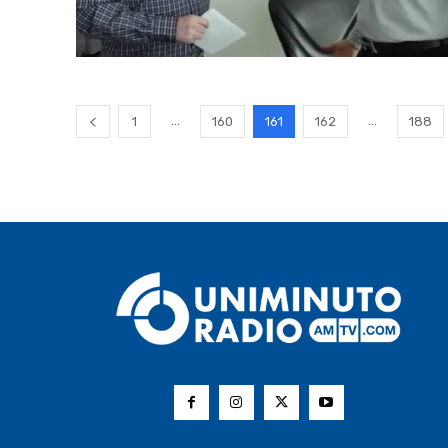
...
...
1
160
161
162
188