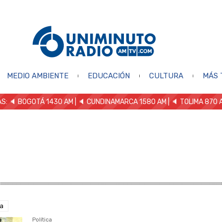
MEDIO AMBIENTE
EDUCACIÓN
CULTURA
MÁS 
S: 🔈
BOGOTÁ 1430 AM
| 🔈 CUNDINAMARCA 1580 AM
| 🔈 TOLIMA 870 
a
Política