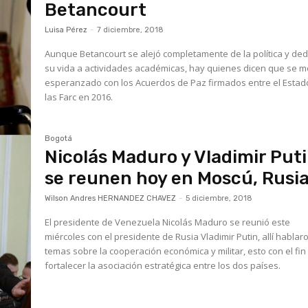
Betancourt
Luisa Pérez
-
7 diciembre, 2018
Aunque Betancourt se alejó completamente de la política y dedicó
su vida a actividades académicas, hay quienes dicen que se m
esperanzado con los Acuerdos de Paz firmados entre el Estad
las Farc en 2016.
Bogotá
Nicolás Maduro y Vladimir Put
se reunen hoy en Moscú, Rusi
Wilson Andres HERNANDEZ CHAVEZ
-
5 diciembre, 2018
El presidente de Venezuela Nicolás Maduro se reunió este
miércoles con el presidente de Rusia Vladimir Putin, allí hablar
temas sobre la cooperación económica y militar, esto con el fin de
fortalecer la asociación estratégica entre los dos países.