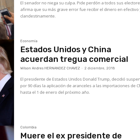
El senador no niega su culpa. Pide perdón a todos sus electore
afirma que su más grave error fue recibir el dinero en efectivo
clandestinamente.
Economía
Estados Unidos y China
acuerdan tregua comercial
Wilson Andres HERNANDEZ CHAVEZ
-
2 diciembre, 2018
El presidente de Estados Unidos Donald Trump, decidió suspe
por 90 días la aplicación de aranceles a las importaciones de 
hasta el 1 de enero del próximo año.
Colombia
Muere el ex presidente de