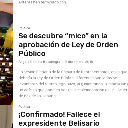
enteras han terminado con...
Política
Se descubre “mico” en la
aprobación de Ley de Orden
Público
Ángela Daniela Bocanegra
-
11 diciembre, 2018
En sesión Plenaria de la Cámara de Representantes, en la que
debatía la Ley de Orden Público, diferentes bancadas se
levantaron del recinto legislativo, argumentando la imposición
un artículo que pone en riesgo la implementación de Los Acue
de Paz de La Habana.
Política
¡Confirmado! Fallece el
expresidente Belisario