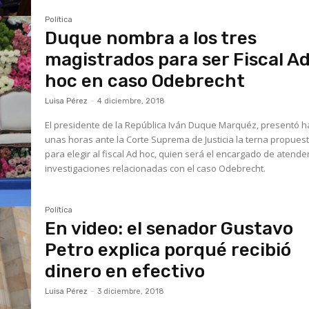
Política
Duque nombra a los tres
magistrados para ser Fiscal A
hoc en caso Odebrecht
Luisa Pérez
-
4 diciembre, 2018
El presidente de la República Iván Duque Marquéz, presentó 
unas horas ante la Corte Suprema de Justicia la terna propues
para elegir al fiscal Ad hoc, quien será el encargado de atender
investigaciones relacionadas con el caso Odebrecht.
Política
En video: el senador Gustavo
Petro explica porqué recibió
dinero en efectivo
Luisa Pérez
-
3 diciembre, 2018