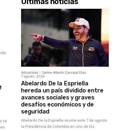
Últimas noticias
ando
Actualidad
Jaime Alberto Carvajal Díaz
-
7 agosto, 2026
Abelardo De la Espriella
e
hereda un país dividido entre
avances sociales y graves
desafíos económicos y de
seguridad
Abelardo De la Espriella asume este 7 de agosto
z se
la Presidencia de Colombia en uno de los
nes