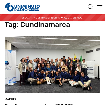
Inicio
Etiquetas
Cundinamarca
ESCUCHA NUESTRAS EMISORAS:
🔊 AUDIO EN VIVO |
Tag:
Cundinamarca
MADRID