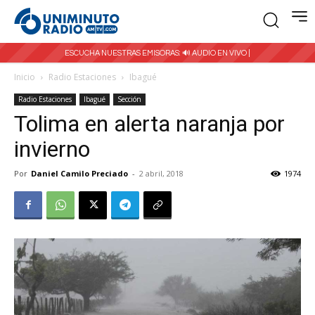
ESCUCHA NUESTRAS EMISORAS:
🔊 AUDIO EN VIVO |
Inicio
Radio Estaciones
Ibagué
Radio Estaciones
Ibagué
Sección
Tolima en alerta naranja por
invierno
Por
Daniel Camilo Preciado
-
2 abril, 2018
1974