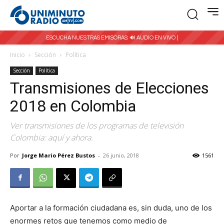
ESCUCHA NUESTRAS EMISORAS:
🔊 AUDIO EN VIVO |
Inicio
Sección
Política
Sección
Política
Transmisiones de Elecciones
2018 en Colombia
Ver transmisiones de los programas de televisión
Colombia: aquí y ahora.
Por
Jorge Mario Pérez Bustos
-
26 junio, 2018
1561
Aportar a la formación ciudadana es, sin duda, uno de los
enormes retos que tenemos como medio de