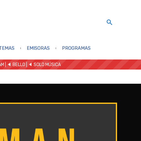
TEMAS
EMISORAS
PROGRAMAS
AM
| 🔈 BELLO
|
🔈 SOLO MÚSICA