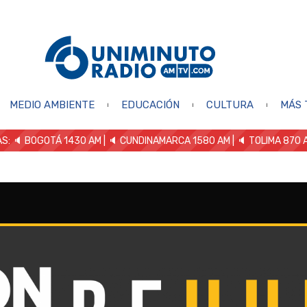
MEDIO AMBIENTE
EDUCACIÓN
CULTURA
MÁS 
S: 🔈
BOGOTÁ 1430 AM
| 🔈 CUNDINAMARCA 1580 AM
| 🔈 TOLIMA 870 