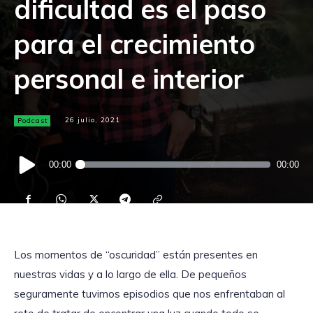
dificultad es el paso
para el crecimiento
personal e interior
Podcast
26 julio, 2021
Reproductor
00:00
00:00
de
audio
Los momentos de “oscuridad” están presentes en
nuestras vidas y a lo largo de ella. De pequeños
seguramente tuvimos episodios que nos enfrentaban al