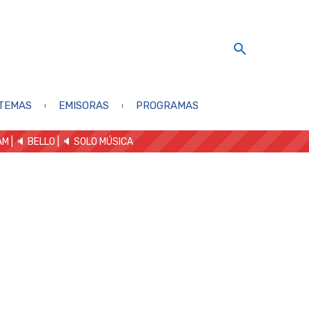
TEMAS
EMISORAS
PROGRAMAS
AM
| 🔈 BELLO
|
🔈 SOLO MÚSICA