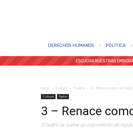
DERECHOS HUMANOS
POLÍTICA
ESCUCHA NUESTRAS EMISORA
Inicio
Cultura
Teatro
3 – Renace como el Fénix
Cultura
Teatro
3 – Renace como
El teatro se vuelve un instrumento de repar