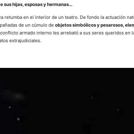
 de sus hijas, esposas y hermanas…
 retumba en el interior de un teatro. De fondo la actuación natu
mpañadas de un cúmulo de
objetos simbólicos y pesarosos, e
l conflicto armado interno les arrebató a sus seres queridos en l
tos extrajudiciales.