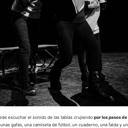
uede escuchar el sonido de las tablas crujiendo
por los pasos de
nas gafas, una camiseta de fútbol, un cuaderno, una falda y un