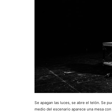
Se apagan las luces, se abre el telón. Se p
medio del escenario aparece una mesa con u