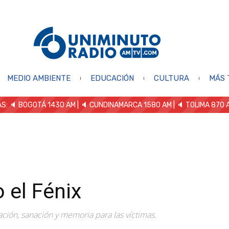
MEDIO AMBIENTE
EDUCACIÓN
CULTURA
MÁS 
S: 🔈
BOGOTÁ 1430 AM
| 🔈 CUNDINAMARCA 1580 AM
| 🔈 TOLIMA 870 
 el Fénix
ación, sanación y memoria para las víctimas.