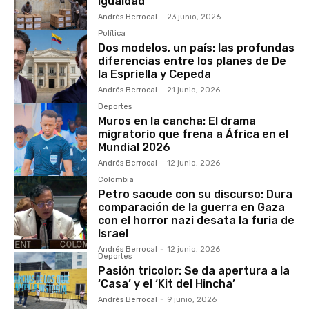
Igualdad
Andrés Berrocal
-
23 junio, 2026
Política
Dos modelos, un país: las profundas
diferencias entre los planes de De
la Espriella y Cepeda
Andrés Berrocal
-
21 junio, 2026
Deportes
Muros en la cancha: El drama
migratorio que frena a África en el
Mundial 2026
Andrés Berrocal
-
12 junio, 2026
Colombia
Petro sacude con su discurso: Dura
comparación de la guerra en Gaza
con el horror nazi desata la furia de
Israel
Andrés Berrocal
-
12 junio, 2026
Deportes
Pasión tricolor: Se da apertura a la
‘Casa’ y el ‘Kit del Hincha’
Andrés Berrocal
-
9 junio, 2026