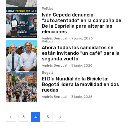
Política
Iván Cepeda denuncia
“autoatentado” en la campaña de
De la Espriella para alterar las
elecciones
Andrés Berrocal
-
9 junio, 2026
Política
Ahora todos los candidatos se
están invitando “un café” para la
segunda vuelta
Andrés Berrocal
-
5 junio, 2026
Bogotá
El Día Mundial de la Bicicleta:
Bogotá lidera la movilidad en dos
ruedas
Andrés Berrocal
-
3 junio, 2026
3
4
5