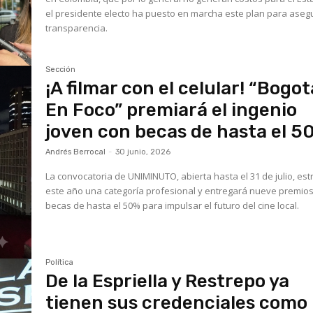
el presidente electo ha puesto en marcha este plan para aseg
transparencia.
Sección
¡A filmar con el celular! “Bogot
En Foco” premiará el ingenio
joven con becas de hasta el 5
Andrés Berrocal
-
30 junio, 2026
La convocatoria de UNIMINUTO, abierta hasta el 31 de julio, es
este año una categoría profesional y entregará nueve premio
becas de hasta el 50% para impulsar el futuro del cine local.
Política
De la Espriella y Restrepo ya
tienen sus credenciales como