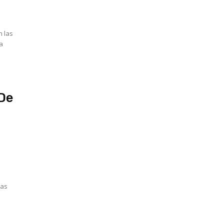
n las
la
 De
das