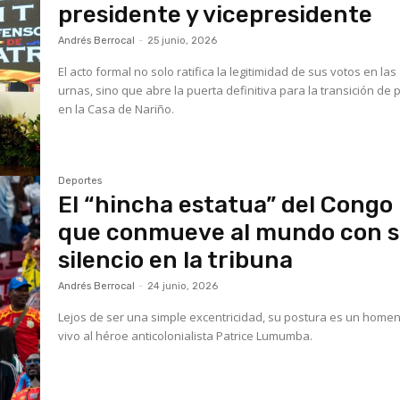
presidente y vicepresidente
Andrés Berrocal
-
25 junio, 2026
El acto formal no solo ratifica la legitimidad de sus votos en las
urnas, sino que abre la puerta definitiva para la transición de
en la Casa de Nariño.
Deportes
El “hincha estatua” del Congo
que conmueve al mundo con 
silencio en la tribuna
Andrés Berrocal
-
24 junio, 2026
Lejos de ser una simple excentricidad, su postura es un home
vivo al héroe anticolonialista Patrice Lumumba.