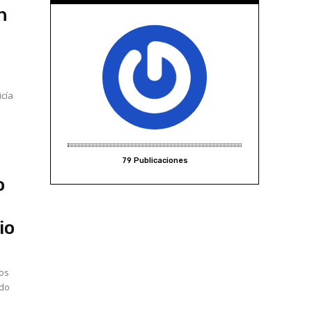
n
icía
79 Publicaciones
o
io
dos
ado