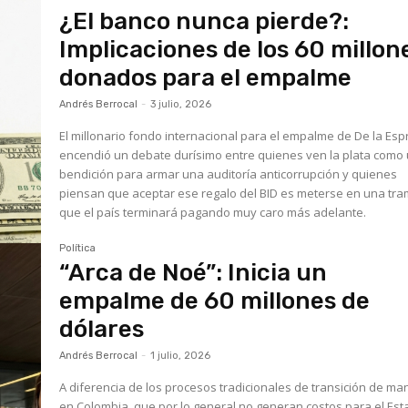
¿El banco nunca pierde?:
Implicaciones de los 60 millon
donados para el empalme
Andrés Berrocal
-
3 julio, 2026
El millonario fondo internacional para el empalme de De la Espr
encendió un debate durísimo entre quienes ven la plata como
bendición para armar una auditoría anticorrupción y quienes
piensan que aceptar ese regalo del BID es meterse en una tr
que el país terminará pagando muy caro más adelante.
Política
“Arca de Noé”: Inicia un
empalme de 60 millones de
dólares
Andrés Berrocal
-
1 julio, 2026
A diferencia de los procesos tradicionales de transición de m
en Colombia, que por lo general no generan costos para el Est