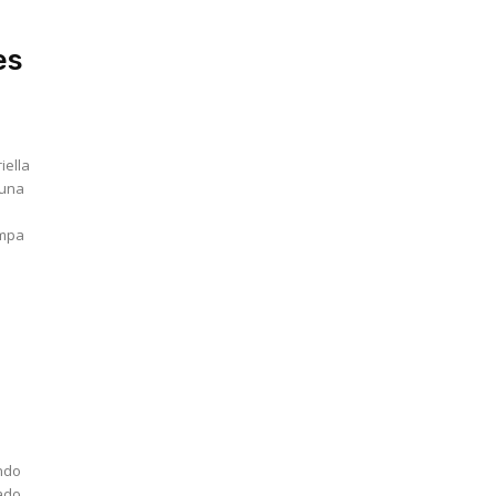
es
iella
 una
ampa
ando
ado,