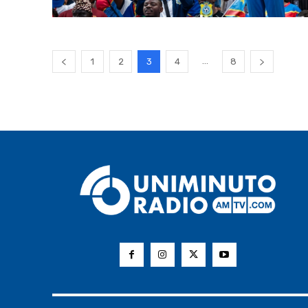
...
1
2
3
4
8