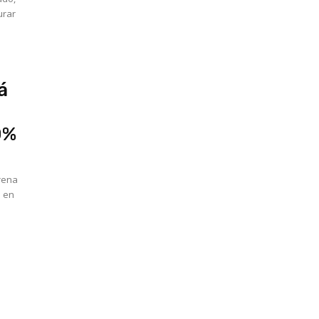
urar
á
0%
trena
s en