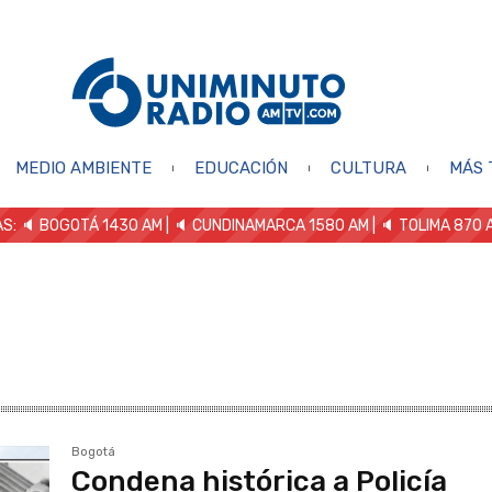
MEDIO AMBIENTE
EDUCACIÓN
CULTURA
MÁS 
S: 🔈
BOGOTÁ 1430 AM
| 🔈 CUNDINAMARCA 1580 AM
| 🔈 TOLIMA 870 
Bogotá
Condena histórica a Policía