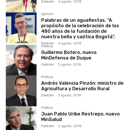
Datéate
-
6 agosto, 2018
Opinión
Palabras de un aguafiestas. “A
propósito de la celebración de los
480 años de la fundación de
nuestra bella y caótica Bogotá”.
Datéate
-
6 agosto, 2018
Política
Guillermo Botero, nuevo
MinDefensa de Duque
Datéate
-
3 agosto, 2018
Política
Andrés Valencia Pinzón: ministro de
Agricultura y Desarrollo Rural
Datéate
-
3 agosto, 2018
Política
Juan Pablo Uribe Restrepo, nuevo
MinSalud
Datéate
-
2 agosto, 2018