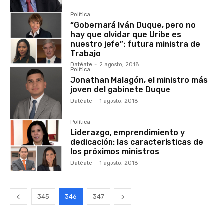
Política
“Gobernará Iván Duque, pero no
hay que olvidar que Uribe es
nuestro jefe”: futura ministra de
Trabajo
Datéate
-
2 agosto, 2018
Política
Jonathan Malagón, el ministro más
joven del gabinete Duque
Datéate
-
1 agosto, 2018
Política
Liderazgo, emprendimiento y
dedicación: las características de
los próximos ministros
Datéate
-
1 agosto, 2018
345
346
347