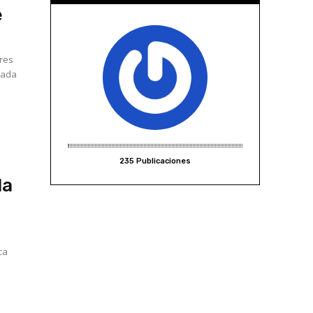
e
tres
 cada
235 Publicaciones
la
ca