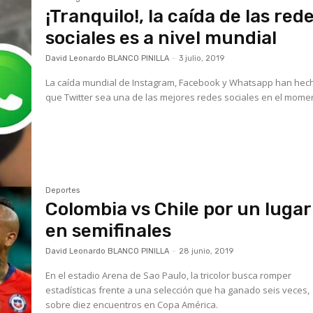
¡Tranquilo!, la caída de las red
sociales es a nivel mundial
David Leonardo BLANCO PINILLA
-
3 julio, 2019
La caída mundial de Instagram, Facebook y Whatsapp han hec
que Twitter sea una de las mejores redes sociales en el mome
Deportes
Colombia vs Chile por un lugar
en semifinales
David Leonardo BLANCO PINILLA
-
28 junio, 2019
En el estadio Arena de Sao Paulo, la tricolor busca romper
estadísticas frente a una selección que ha ganado seis veces,
sobre diez encuentros en Copa América.