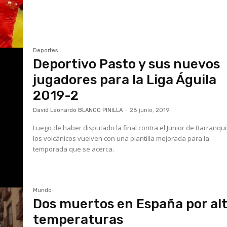
Deportes
Deportivo Pasto y sus nuevos
jugadores para la Liga Águila
2019-2
David Leonardo BLANCO PINILLA
-
28 junio, 2019
Luego de haber disputado la final contra el Junior de Barranquil
los volcánicos vuelven con una plantilla mejorada para la
temporada que se acerca.
Mundo
Dos muertos en España por al
temperaturas