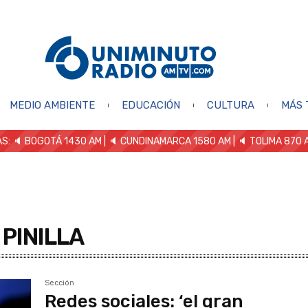
MEDIO AMBIENTE
EDUCACIÓN
CULTURA
MÁS 
S: 🔈
BOGOTÁ 1430 AM
| 🔈 CUNDINAMARCA 1580 AM
| 🔈 TOLIMA 870 
 PINILLA
Sección
Redes sociales: ‘el gran