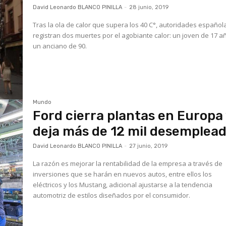
David Leonardo BLANCO PINILLA
-
28 junio, 2019
Tras la ola de calor que supera los 40 C°, autoridades español
registran dos muertes por el agobiante calor: un joven de 17 a
un anciano de 90.
Mundo
Ford cierra plantas en Europa
deja más de 12 mil desemplea
David Leonardo BLANCO PINILLA
-
27 junio, 2019
La razón es mejorar la rentabilidad de la empresa a través de
inversiones que se harán en nuevos autos, entre ellos los
eléctricos y los Mustang, adicional ajustarse a la tendencia
automotriz de estilos diseñados por el consumidor.