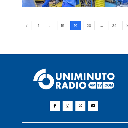
...
...
1
18
19
20
24