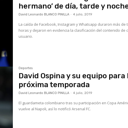
hermano’ de día, tarde y noch
David Leonardo BLANCO PINILLA
-
4 julio, 2019
La caída de Facebook, Instagram y Whatsapp duraron más de 
horas y dejaron en evidencia la clasificación del contenido de
usuario.
Deportes
David Ospina y su equipo para 
próxima temporada
David Leonardo BLANCO PINILLA
-
4 julio, 2019
El guardameta colombiano tras su participación en Copa Améri
vuelve al Napoli, así lo notificó Arsenal FC.