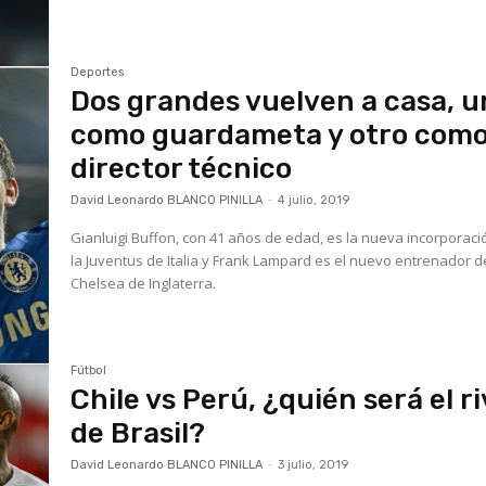
Deportes
Dos grandes vuelven a casa, 
como guardameta y otro com
director técnico
David Leonardo BLANCO PINILLA
-
4 julio, 2019
Gianluigi Buffon, con 41 años de edad, es la nueva incorporaci
la Juventus de Italia y Frank Lampard es el nuevo entrenador d
Chelsea de Inglaterra.
Fútbol
Chile vs Perú, ¿quién será el ri
de Brasil?
David Leonardo BLANCO PINILLA
-
3 julio, 2019