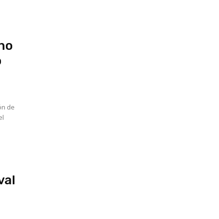
uno
o
ón de
el
val