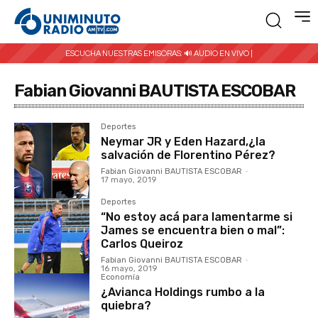
ESCUCHA NUESTRAS EMISORAS:
🔊 AUDIO EN VIVO |
Fabian Giovanni BAUTISTA ESCOBAR
Deportes
Neymar JR y Eden Hazard,¿la
salvación de Florentino Pérez?
Fabian Giovanni BAUTISTA ESCOBAR
-
17 mayo, 2019
Deportes
“No estoy acá para lamentarme si
James se encuentra bien o mal”:
Carlos Queiroz
Fabian Giovanni BAUTISTA ESCOBAR
-
16 mayo, 2019
Economía
¿Avianca Holdings rumbo a la
quiebra?