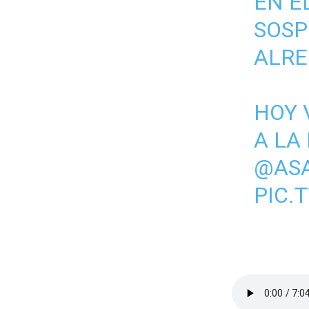
EN E
SOSP
ALRE
HOY 
A LA
@AS
PIC.