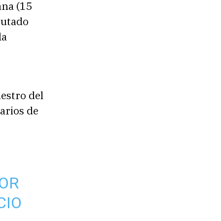
ana (15
iputado
la
estro del
narios de
DOR
CIO