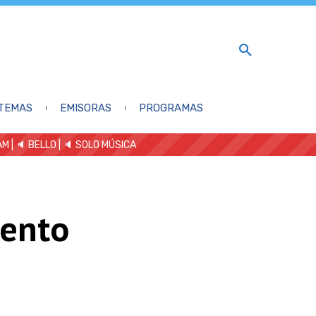
TEMAS
EMISORAS
PROGRAMAS
AM
| 🔈 BELLO
|
🔈 SOLO MÚSICA
tento