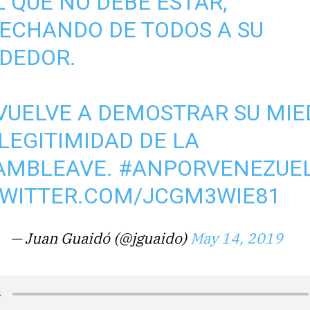
L QUE NO DEBE ESTAR,
ECHANDO DE TODOS A SU
DEDOR.
VUELVE A DEMOSTRAR SU MI
 LEGITIMIDAD DE LA
AMBLEAVE
.
#ANPORVENEZUE
TWITTER.COM/JCGM3WIE81
— Juan Guaidó (@jguaido)
May 14, 2019