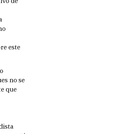
tivo de
a
no
bre este
 o
ues no se
te que
dista