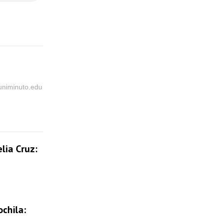
@uniminuto.edu
lia Cruz:
chila: