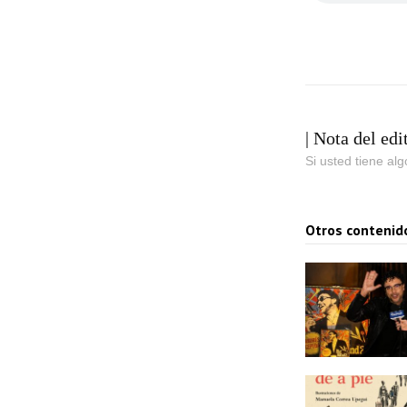
| Nota del edi
Si usted tiene al
Otros contenid