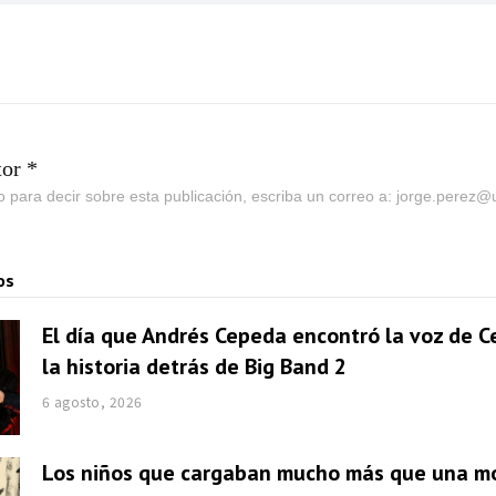
tor *
go para decir sobre esta publicación, escriba un correo a: jorge.perez
os
El día que Andrés Cepeda encontró la voz de Ce
la historia detrás de Big Band 2
6 agosto, 2026
Los niños que cargaban mucho más que una mo