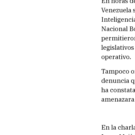
En horas de
Venezuela s
Inteligenci
Nacional Bo
permitieron
legislativo
operativo.
Tampoco of
denuncia qu
ha constat
amenazara a
En la char