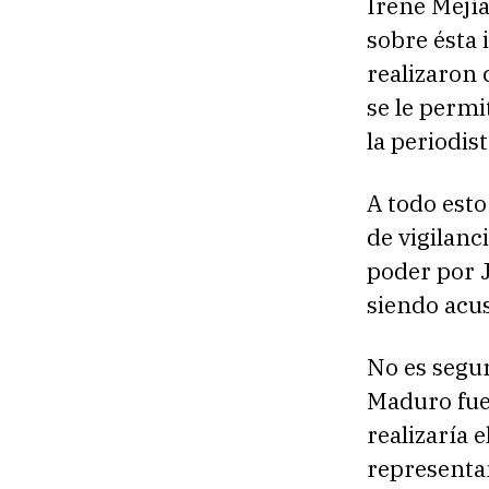
Irene Mejía
sobre ésta 
realizaron 
se le permi
la periodis
A todo esto
de vigilanc
poder por J
siendo acus
No es segur
Maduro fuer
realizaría 
representa