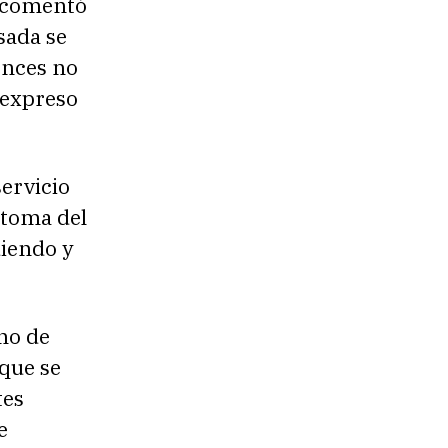
, comentó
sada se
onces no
 expreso
servicio
a toma del
uiendo y
no de
que se
tes
e