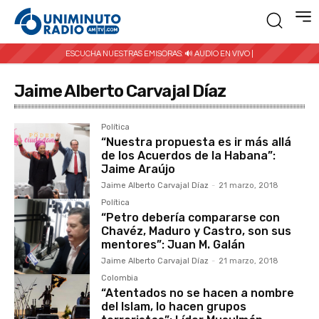
ESCUCHA NUESTRAS EMISORAS:
🔊 AUDIO EN VIVO |
Jaime Alberto Carvajal Díaz
Política
“Nuestra propuesta es ir más allá
de los Acuerdos de la Habana”:
Jaime Araújo
Jaime Alberto Carvajal Díaz
-
21 marzo, 2018
Política
“Petro debería compararse con
Chavéz, Maduro y Castro, son sus
mentores”: Juan M. Galán
Jaime Alberto Carvajal Díaz
-
21 marzo, 2018
Colombia
“Atentados no se hacen a nombre
del Islam, lo hacen grupos