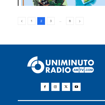
...
1
2
3
8