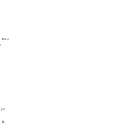
 busca
...
 que
a...