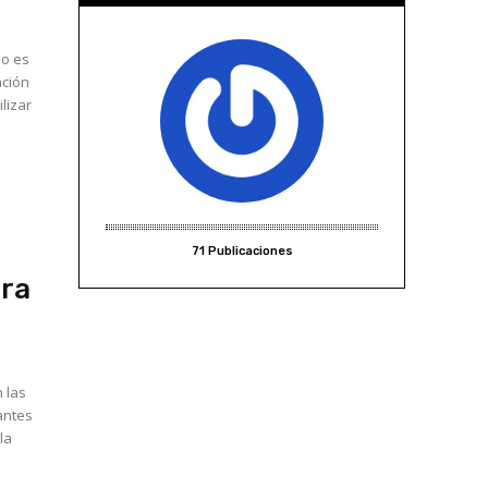
no es
ación
lizar
71 Publicaciones
ara
 las
iantes
la