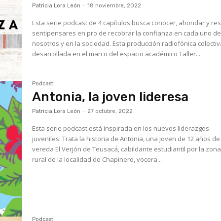
Patricia Lora León
-
18 noviembre, 2022
Esta serie podcast de 4 capítulos busca conocer, ahondar y re
sentipensares en pro de recobrar la confianza en cada uno d
nosotros y en la sociedad. Esta producción radiofónica colecti
desarrollada en el marco del espacio académico Taller...
Podcast
Antonia, la joven lideresa
Patricia Lora León
-
27 octubre, 2022
Esta serie podcast está inspirada en los nuevos liderazgos
juveniles. Trata la historia de Antonia, una joven de 12 años de
vereda El Verjón de Teusacá, cabildante estudiantil por la zon
rural de la localidad de Chapinero, vocera...
Podcast