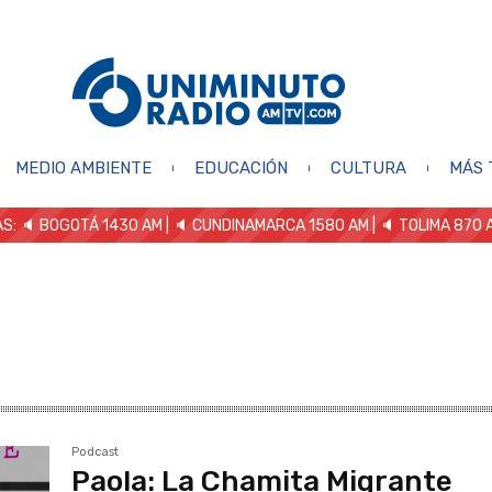
MEDIO AMBIENTE
EDUCACIÓN
CULTURA
MÁS 
S: 🔈
BOGOTÁ 1430 AM
| 🔈 CUNDINAMARCA 1580 AM
| 🔈 TOLIMA 870 
Podcast
Paola: La Chamita Migrante