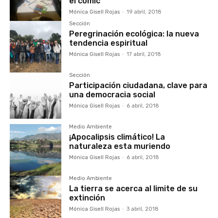
el cómic
Mónica Gisell Rojas
-
19 abril, 2018
Sección
Peregrinación ecológica: la nueva
tendencia espiritual
Mónica Gisell Rojas
-
17 abril, 2018
Sección
Participación ciudadana, clave para
una democracia social
Mónica Gisell Rojas
-
6 abril, 2018
Medio Ambiente
¡Apocalipsis climático! La
naturaleza esta muriendo
Mónica Gisell Rojas
-
6 abril, 2018
Medio Ambiente
La tierra se acerca al limite de su
extinción
Mónica Gisell Rojas
-
3 abril, 2018