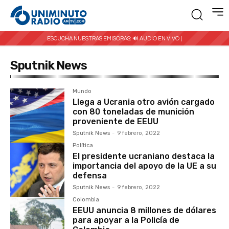
ESCUCHA NUESTRAS EMISORAS:
🔊 AUDIO EN VIVO |
Sputnik News
Mundo
Llega a Ucrania otro avión cargado
con 80 toneladas de munición
proveniente de EEUU
Sputnik News
-
9 febrero, 2022
Política
El presidente ucraniano destaca la
importancia del apoyo de la UE a su
defensa
Sputnik News
-
9 febrero, 2022
Colombia
EEUU anuncia 8 millones de dólares
para apoyar a la Policía de