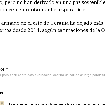
to, pero no han derivado en una paz sostenible
roducen enfrentamientos esporádicos.
o armado en el este de Ucrania ha dejado más
rtos desde 2014, según estimaciones de la 
tor *
go para decir sobre esta publicación, escriba un correo a: jorge.perez
os
Los niños que cargaban mucho más que una mo