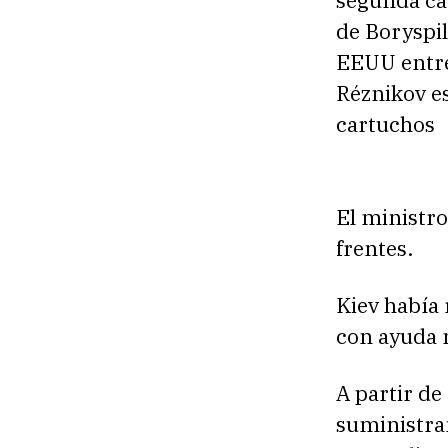
segunda car
de Boryspil
EEUU entre
Réznikov es
cartuchos
El ministro
frentes.
Kiev había
con ayuda m
A partir de
suministran