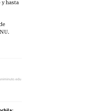
 y hasta
 de
ONU.
@uniminuto.edu
chila: