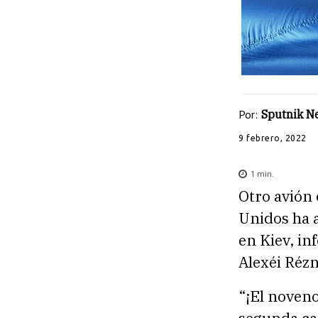
Por:
Sputnik N
9 febrero, 2022
1
min.
Otro avión
Unidos ha a
en Kiev, in
Alexéi Rézn
“¡El noveno