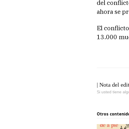
del conflic
ahora se p
El conflict
13.000 mue
| Nota del edi
Si usted tiene al
Otros contenid