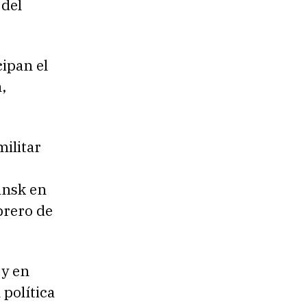
 del
ipan el
,
ilitar
ansk en
brero de
 y en
política