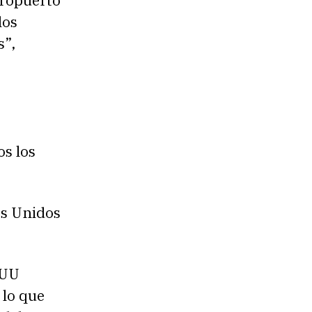
eropuerto
los
s”,
os los
os Unidos
EUU
 lo que