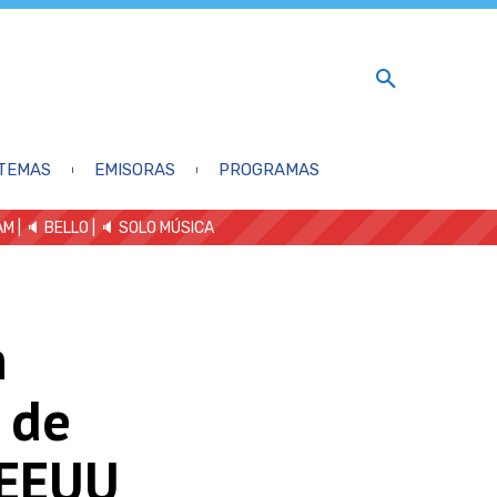
TEMAS
EMISORAS
PROGRAMAS
AM
| 🔈 BELLO
|
🔈 SOLO MÚSICA
n
 de
 EEUU