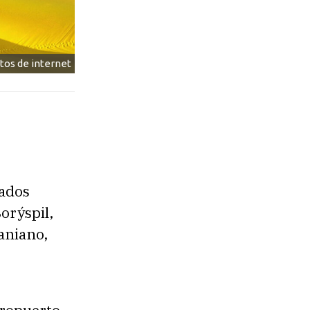
tos de internet
tados
orýspil,
aniano,