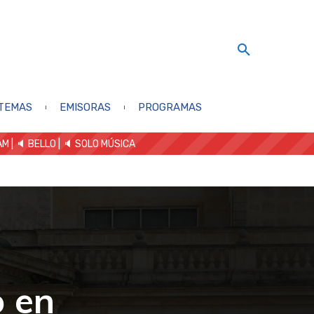
TEMAS
EMISORAS
PROGRAMAS
AM
| 🔈 BELLO
|
🔈 SOLO MÚSICA
 en