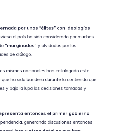
ernada por unas “élites” con ideologías
aviesa el país ha sido considerado por muchos
ido
“marginados”
y olvidados por los
ades de diálogo.
 los mismos nacionales han catalogado este
o que ha sido bandera durante la contienda que
es y bajo la lupa las decisiones tomadas y
representa entonces el primer gobierno
ependencia, generando discusiones entonces
guerrillero y otros detalles que han