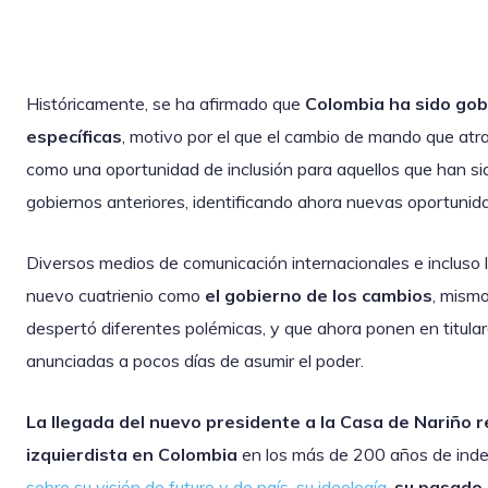
Históricamente, se ha afirmado que
Colombia ha sido gob
específicas
, motivo por el que el cambio de mando que atr
como una oportunidad de inclusión para aquellos que han s
gobiernos anteriores, identificando ahora nuevas oportunid
Diversos medios de comunicación internacionales e incluso
nuevo cuatrienio como
el gobierno de los cambios
, mism
despertó diferentes polémicas, y que ahora ponen en titular
anunciadas a pocos días de asumir el poder.
La llegada del nuevo presidente a la Casa de Nariño 
izquierdista en Colombia
en los más de 200 años de ind
sobre su visión de futuro y de país, su ideología
,
su pasado 