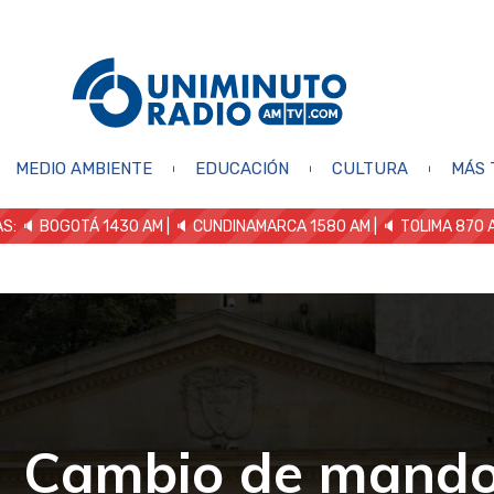
MEDIO AMBIENTE
EDUCACIÓN
CULTURA
MÁS 
S: 🔈
BOGOTÁ 1430 AM
| 🔈 CUNDINAMARCA 1580 AM
| 🔈 TOLIMA 870 
Cambio de mando