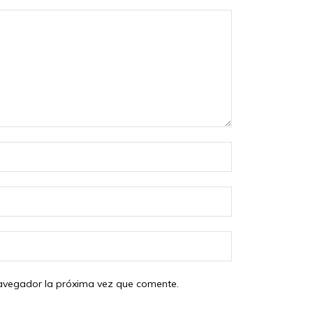
Nombre:
Correo
electrónico:
Sitio
web:
 navegador la próxima vez que comente.