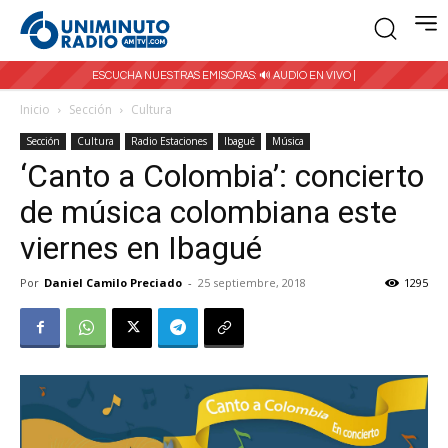
ESCUCHA NUESTRAS EMISORAS:
🔊 AUDIO EN VIVO |
Inicio
Sección
Cultura
Sección
Cultura
Radio Estaciones
Ibagué
Música
‘Canto a Colombia’: concierto
de música colombiana este
viernes en Ibagué
Por
Daniel Camilo Preciado
-
25 septiembre, 2018
1295