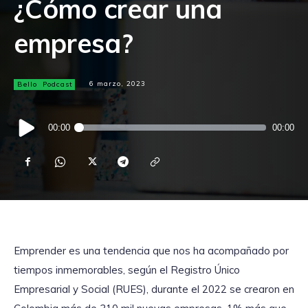
¿Cómo crear una
empresa?
Bello
Podcast
6 marzo, 2023
Reproductor
00:00
00:00
de
audio
Emprender es una tendencia que nos ha acompañado por
tiempos inmemorables, según el Registro Único
Empresarial y Social (RUES), durante el 2022 se crearon en