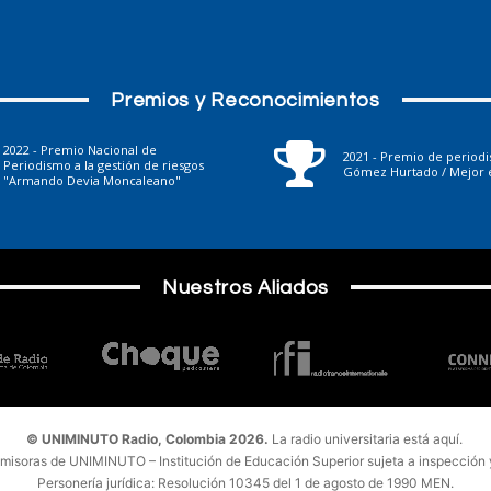
Premios y Reconocimientos
2022 - Premio Nacional de
2021 - Premio de period
Periodismo a la gestión de riesgos
Gómez Hurtado / Mejor e
"Armando Devia Moncaleano"
Nuestros Aliados
© UNIMINUTO Radio, Colombia 2026.
La radio universitaria está aquí.
emisoras de UNIMINUTO – Institución de Educación Superior sujeta a inspección y 
Personería jurídica: Resolución 10345 del 1 de agosto de 1990 MEN.