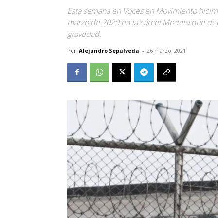
Esta semana en Voces en Movimiento hicim
marzo de 2020 en la cárcel Modelo que dej
gravedad.
Por
Alejandro Sepúlveda
-
26 marzo, 2021