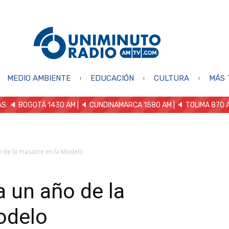
MEDIO AMBIENTE
EDUCACIÓN
CULTURA
MÁS 
S: 🔈
BOGOTÁ 1430 AM
| 🔈 CUNDINAMARCA 1580 AM
| 🔈 TOLIMA 870 
ño de la masacre en la Modelo
 a un año de la
odelo