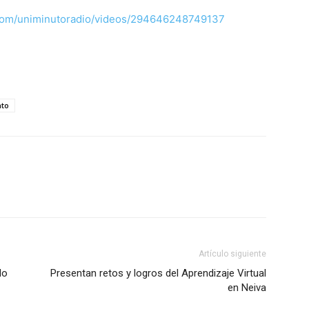
com/uniminutoradio/videos/294646248749137
nto
Artículo siguiente
do
Presentan retos y logros del Aprendizaje Virtual
en Neiva