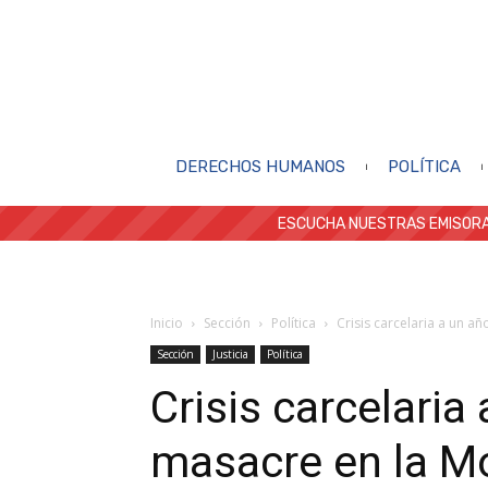
DERECHOS HUMANOS
POLÍTICA
ESCUCHA NUESTRAS EMISORA
Inicio
Sección
Política
Crisis carcelaria a un a
Sección
Justicia
Política
Crisis carcelaria
masacre en la M