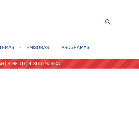
TEMAS
EMISORAS
PROGRAMAS
AM
| 🔈 BELLO
|
🔈 SOLO MÚSICA