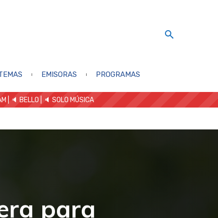
TEMAS
EMISORAS
PROGRAMAS
AM
| 🔈 BELLO
|
🔈 SOLO MÚSICA
era para