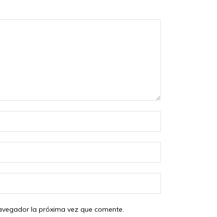
Nombre:
Correo
electrónico:
Sitio
web:
 navegador la próxima vez que comente.