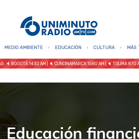
MEDIO AMBIENTE
EDUCACIÓN
CULTURA
MÁS 
S: 🔈
BOGOTÁ 1430 AM
| 🔈 CUNDINAMARCA 1580 AM
| 🔈 TOLIMA 870 
Educación financi