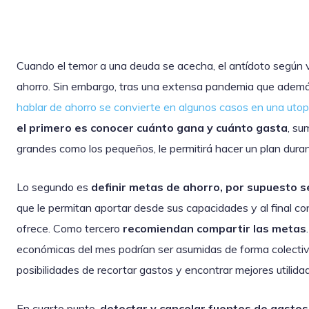
Cuando el temor a una deuda se acecha, el antídoto según va
ahorro. Sin embargo, tras una extensa pandemia que además a
hablar de ahorro se convierte en algunos casos en una utop
el primero es conocer cuánto gana y cuánto gasta
, su
grandes como los pequeños, le permitirá hacer un plan duran
Lo segundo es
definir metas de ahorro, por supuesto 
que le permitan aportar desde sus capacidades y al final co
ofrece. Como tercero
recomiendan compartir las metas
económicas del mes podrían ser asumidas de forma colectiva
posibilidades de recortar gastos y encontrar mejores utilida
En cuarto punto,
detectar y cancelar fuentes de gastos,